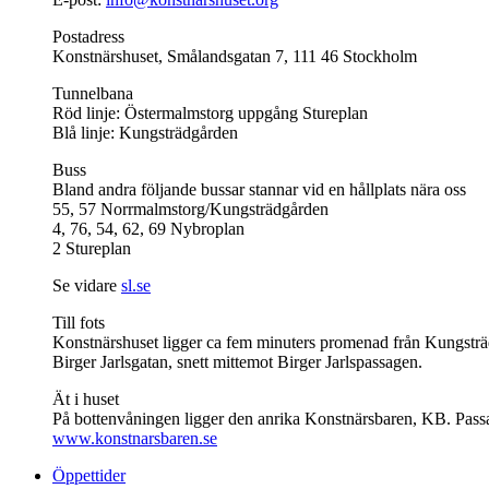
Postadress
Konstnärshuset, Smålandsgatan 7, 111 46 Stockholm
Tunnelbana
Röd linje: Östermalmstorg uppgång Stureplan
Blå linje: Kungsträdgården
Buss
Bland andra följande bussar stannar vid en hållplats nära oss
55, 57 Norrmalmstorg/Kungsträdgården
4, 76, 54, 62, 69 Nybroplan
2 Stureplan
Se vidare
sl.se
Till fots
Konstnärshuset ligger ca fem minuters promenad från Kungsträ
Birger Jarlsgatan, snett mittemot Birger Jarlspassagen.
Ät i huset
På bottenvåningen ligger den anrika Konstnärsbaren, KB. Passa 
www.konstnarsbaren.se
Öppettider