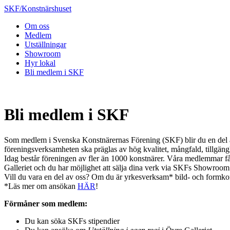
SKF/Konstnärshuset
Om oss
Medlem
Utställningar
Showroom
Hyr lokal
Bli medlem i SKF
Bli medlem i SKF
Som medlem i Svenska Konstnärernas Förening (SKF) blir du en del av 
föreningsverksamheten ska präglas av hög kvalitet, mångfald, tillgän
Idag består föreningen av fler än 1000 konstnärer. Våra medlemmar få
Galleriet och du har möjlighet att sälja dina verk via SKFs Showroom
Vill du vara en del av oss? Om du är yrkesverksam* bild- och formko
*Läs mer om ansökan
HÄR
!
Förmåner som medlem:
Du kan söka SKFs stipendier