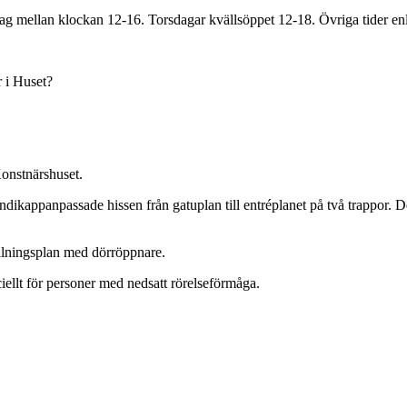
rdag mellan klockan 12-16. Torsdagar kvällsöppet 12-18. Övriga tider 
 i Huset?
onstnärshuset.
andikappanpassade hissen från gatuplan till entréplanet på två trappor.
ällningsplan med dörröppnare.
eciellt för personer med nedsatt rörelseförmåga.