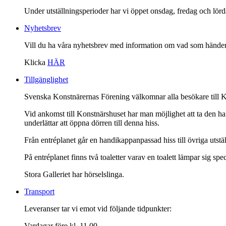
Under utställningsperioder har vi öppet onsdag, fredag och lö
Nyhetsbrev
Vill du ha våra nyhetsbrev med information om vad som händer
Klicka
HÄR
Tillgänglighet
Svenska Konstnärernas Förening välkomnar alla besökare till K
Vid ankomst till Konstnärshuset har man möjlighet att ta den h
underlättar att öppna dörren till denna hiss.
Från entréplanet går en handikappanpassad hiss till övriga utst
På entréplanet finns två toaletter varav en toalett lämpar sig sp
Stora Galleriet har hörselslinga.
Transport
Leveranser tar vi emot vid följande tidpunkter:
Vardagar före kl. 11.00