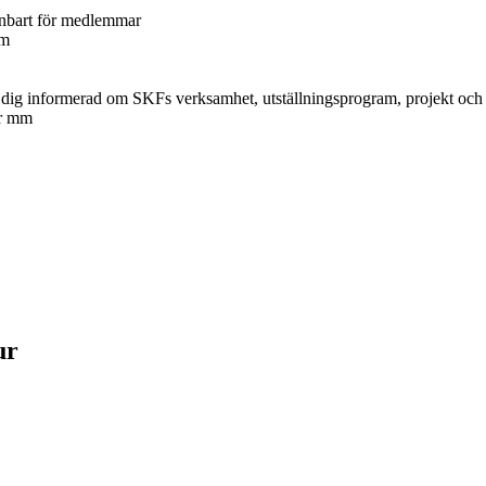
enbart för medlemmar
om
ler dig informerad om SKFs verksamhet, utställningsprogram, projekt och
er mm
ur