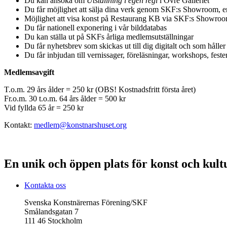
Du kan ansöka om
Utställning i egen regi
i Övre Galleriet
Du får möjlighet att sälja dina verk genom SKF:s Showroom, 
Möjlighet att visa konst på Restaurang KB via SKF:s Showro
Du får nationell exponering i vår bilddatabas
Du kan ställa ut på SKFs årliga medlemsutställningar
Du får nyhetsbrev som skickas ut till dig digitalt och som hål
Du får inbjudan till vernissager, föreläsningar, workshops, fest
Medlemsavgift
T.o.m. 29 års ålder = 250 kr (OBS! Kostnadsfritt första året)
Fr.o.m. 30 t.o.m. 64 års ålder = 500 kr
Vid fyllda 65 år = 250 kr
Kontakt:
medlem@konstnarshuset.org
En unik och öppen plats för konst och kult
Kontakta oss
Svenska Konstnärernas Förening/SKF
Smålandsgatan 7
111 46 Stockholm