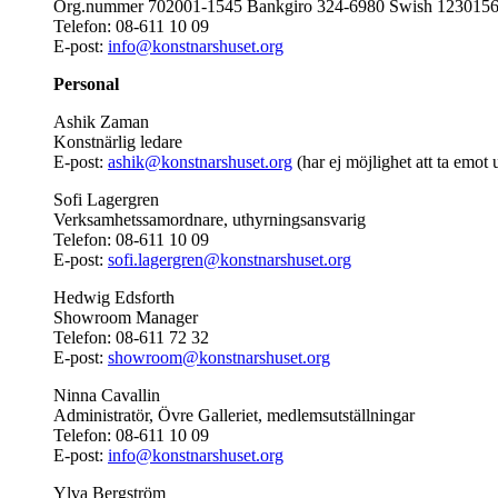
Org.nummer 702001-1545 Bankgiro 324-6980 Swish 123015
Telefon: 08-611 10 09
E-post:
info@konstnarshuset.org
Personal
Ashik Zaman
Konstnärlig ledare
E-post:
ashik@konstnarshuset.org
(har ej möjlighet att ta emot 
Sofi Lagergren
Verksamhetssamordnare, uthyrningsansvarig
Telefon: 08-611 10 09
E-post:
sofi.lagergren@konstnarshuset.org
Hedwig Edsforth
Showroom Manager
Telefon: 08-611 72 32
E-post:
showroom@konstnarshuset.org
Ninna Cavallin
Administratör, Övre Galleriet, medlemsutställningar
Telefon: 08-611 10 09
E-post:
info@konstnarshuset.org
Ylva Bergström