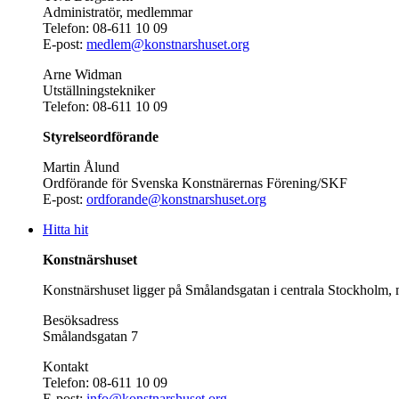
Administratör, medlemmar
Telefon: 08-611 10 09
E-post:
medlem@konstnarshuset.org
Arne Widman
Utställningstekniker
Telefon: 08-611 10 09
Styrelseordförande
Martin Ålund
Ordförande för Svenska Konstnärernas Förening/SKF
E-post:
ordforande@konstnarshuset.org
Hitta hit
Konstnärshuset
Konstnärshuset ligger på Smålandsgatan i centrala Stockholm, 
Besöksadress
Smålandsgatan 7
Kontakt
Telefon: 08-611 10 09
E-post:
info@konstnarshuset.org