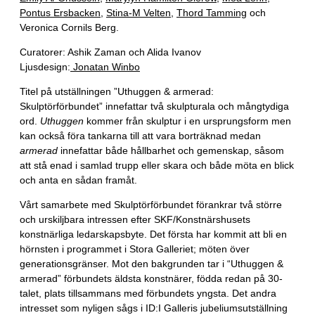
Pontus Ersbacken
,
Stina-M Velten
,
Thord Tamming
och
Veronica Cornils Berg.
Curatorer: Ashik Zaman och Alida Ivanov
Ljusdesign:
Jonatan Winbo
Titel på utställningen ”Uthuggen & armerad:
Skulptörförbundet” innefattar två skulpturala och mångtydiga
ord.
Uthuggen
kommer från skulptur i en ursprungsform men
kan också föra tankarna till att vara borträknad medan
armerad
innefattar både hållbarhet och gemenskap, såsom
att stå enad i samlad trupp eller skara och både möta en blick
och anta en sådan framåt.
Vårt samarbete med Skulptörförbundet förankrar två större
och urskiljbara intressen efter SKF/Konstnärshusets
konstnärliga ledarskapsbyte. Det första har kommit att bli en
hörnsten i programmet i Stora Galleriet; möten över
generationsgränser. Mot den bakgrunden tar i “Uthuggen &
armerad” förbundets äldsta konstnärer, födda redan på 30-
talet, plats tillsammans med förbundets yngsta. Det andra
intresset som nyligen sågs i ID:I Galleris jubeliumsutställning