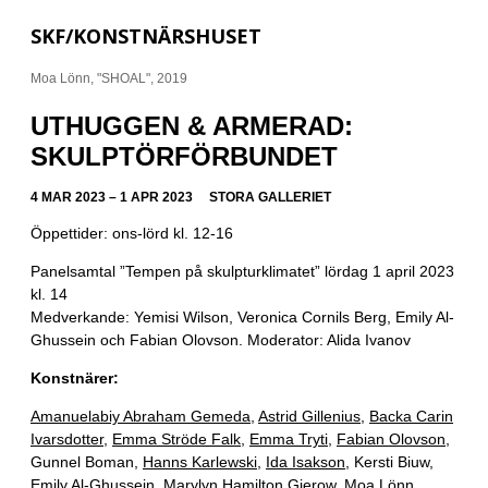
SKF/KONSTNÄRSHUSET
Moa Lönn, "SHOAL", 2019
UTHUGGEN & ARMERAD:
SKULPTÖRFÖRBUNDET
4 MAR 2023 – 1 APR 2023
STORA GALLERIET
Öppettider: ons-lörd kl. 12-16
Panelsamtal ”Tempen på skulpturklimatet” lördag 1 april 2023
kl. 14
Medverkande: Yemisi Wilson, Veronica Cornils Berg, Emily Al-
Ghussein och Fabian Olovson. Moderator: Alida Ivanov
Konstnärer:
Amanuelabiy Abraham Gemeda
,
Astrid Gillenius
,
Backa Carin
Ivarsdotter
,
Emma Ströde Falk
,
Emma Tryti
,
Fabian Olovson
,
Gunnel Boman,
Hanns Karlewski
,
Ida Isakson
, Kersti Biuw,
Emily Al-Ghussein
,
Marylyn Hamilton Gierow
,
Moa Lönn
,