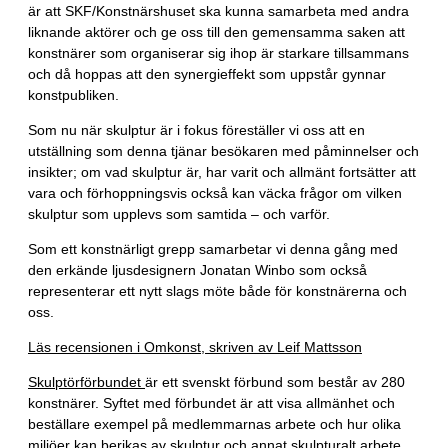
är att SKF/Konstnärshuset ska kunna samarbeta med andra
liknande aktörer och ge oss till den gemensamma saken att
konstnärer som organiserar sig ihop är starkare tillsammans
och då hoppas att den synergieffekt som uppstår gynnar
konstpubliken.
Som nu när skulptur är i fokus föreställer vi oss att en
utställning som denna tjänar besökaren med påminnelser och
insikter; om vad skulptur är, har varit och allmänt fortsätter att
vara och förhoppningsvis också kan väcka frågor om vilken
skulptur som upplevs som samtida – och varför.
Som ett konstnärligt grepp samarbetar vi denna gång med
den erkände ljusdesignern Jonatan Winbo som också
representerar ett nytt slags möte både för konstnärerna och
oss.
Läs recensionen i Omkonst, skriven av Leif Mattsson
Skulptörförbundet
är ett svenskt förbund som består av 280
konstnärer. Syftet med förbundet är att visa allmänhet och
beställare exempel på medlemmarnas arbete och hur olika
miljöer kan berikas av skulptur och annat skulpturalt arbete.