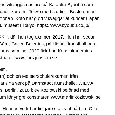
tions vikväggsmästare på Kataoka Byoubu som
ildad ekonom i Tokyo med studier i Boston, men
tionen. Koto har gjort vikväggar åt kunder i japan
bu museet i Tokyo.
https://www.byoubu.co.jp/
 KKH, där hon tog examen 2017. Hon har sedan
 Gård, Galleri Belenius, på Hishult konsthall och
seums samling. 2020 fick hon Konstakademins
stnärer.
www.inezjonsson.se
olm.
014) och en Meisterschulerexamen från
isat sina verk på Darmstadt Kunsthalle, WILMA
, Berlin. 2018 blev Kozlowski belönad med
um för yngre konstnärer.
www.martinkozlowski.se
Hennes verk har tidigare ställts ut på bl.a. Olle