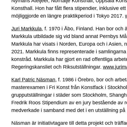
Nymans Ateljéer, Norrtälje Konsthall, Uppsala Kon
Konsthall. Hon har fått flera stipendier, inklusive 
möjliggjorde en längre praktikperiod i Tokyo 2017.
Juri Markkula,
f. 1970 i Åbo, Finland. Han bor och ä
Markkula utbildade sig vid bland annat Pernbys M
Markkula har visats i Norden, Europa och i Asien,
2021. Markkula finns representerade i samlingarna
konstråd. Markkula har gjort en rad offentliga arbete
Regeringskansliet och Riksutställningar.
www.jurim
Karl Patric Näsman
, f. 1986 i Örebro, bor och arb
masterexamen i Fri Konst från Konstfack i Stockho
grupputställningar i städer som Stockholm, Shangha
Fredrik Roos Stipendium av en jury bestående av 
medverkade i samband med det i en utställning p
Näsman är initiativtagare till detta projekt och träf