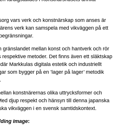
msorg vars verk och konstnärskap som anses är
tnärens verk kan samspela med vikväggen på ett
begränsningar.
 om gränslandet mellan konst och hantverk och rör
s respektive metoder. Det finns även ett släktskap
är Markkulas digitala estetik och industriellt
gar som bygger på en ’lager på lager’ metodik
.
 mellan konstnärernas olika uttrycksformer och
Med djup respekt och hänsyn till denna japanska
rska vikväggen i en svensk samtidskontext.
lding Image
: