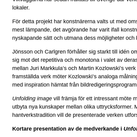
lokaler.
För detta projekt har konstnärerna valts ut med o
mest lämpande, det avgörande har varit ifall kons
nyskapande sätt och utmana dess möjligheter och 
Jönsson och Carlgren förhåller sig starkt till idén
sig mot det repetitiva och monotona i valet av dera
mellan Juri Markkula’s och Martin Kozlowski’s verk d
framställda verk möter Kozlowski’s analoga målnin
med inspiration hämtat från bildredigeringsprogram
Unfolding image
vill främja för ett intressant möte
utbyta nya kunskaper mellan olika uttrycksformer. 
hantverkstradition vill de presenterade verken utfo
Kortare presentation av de medverkande i
Unfo