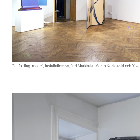
"Unfolding Image", installationsvy, Juri Markkula, Martin Kozlowski och Ylva