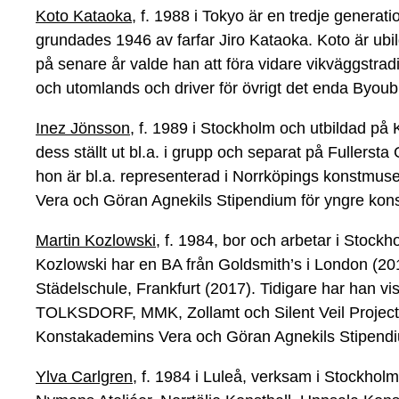
Koto Kataoka,
f. 1988 i Tokyo är en tredje genera
grundades 1946 av farfar Jiro Kataoka. Koto är ub
på senare år valde han att föra vidare vikväggstradi
och utomlands och driver för övrigt det enda Byou
Inez Jönsson,
f. 1989 i Stockholm och utbildad på
dess ställt ut bl.a. i grupp och separat på Fullersta
hon är bl.a. representerad i Norrköpings konstmu
Vera och Göran Agnekils Stipendium för yngre kon
Martin Kozlowski,
f. 1984, bor och arbetar i Stockh
Kozlowski har en BA från Goldsmith’s i London (2
Städelschule, Frankfurt (2017). Tidigare har han v
TOLKSDORF, MMK, Zollamt och Silent Veil Projects
Konstakademins Vera och Göran Agnekils Stipendi
Ylva Carlgren,
f. 1984 i Luleå, verksam i Stockholm. 