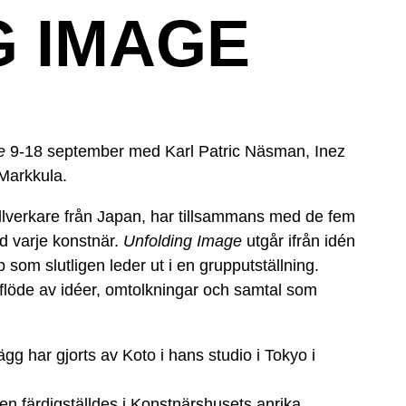
G IMAGE
e
9-18 september med Karl Patric Näsman, Inez
 Markkula.
illverkare från Japan, har tillsammans med de fem
d varje konstnär.
Unfolding Image
utgår ifrån idén
om slutligen leder ut i en grupputställning.
 flöde av idéer, omtolkningar och samtal som
g har gjorts av Koto i hans studio i Tokyo i
ken färdigställdes i Konstnärshusets anrika