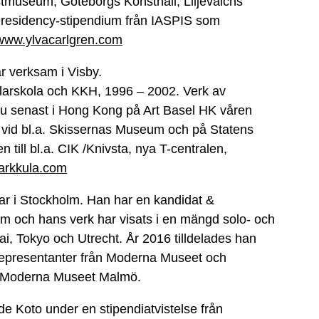
stmuseum, Göteborgs Konsthall, Liljevalchs
ett residency-stipendium från IASPIS som
www.ylvacarlgren.com
r verksam i Visby.
ålarskola och KKH, 1996 – 2002. Verk av
 nu senast i Hong Kong på Art Basel HK våren
 vid bl.a. Skissernas Museum och på Statens
n till bl.a. CIK /Knivsta, nya T-centralen,
arkkula.com
etar i Stockholm. Han har en kandidat &
lm och hans verk har visats i en mängd solo- och
i, Tokyo och Utrecht. År 2016 tilldelades han
representanter från Moderna Museet och
å Moderna Museet Malmö.
fade Koto under en stipendiatvistelse från