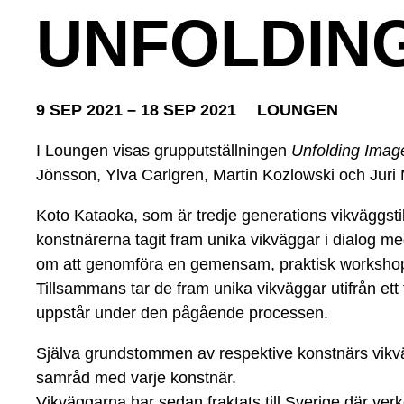
UNFOLDIN
9 SEP 2021 – 18 SEP 2021
LOUNGEN
I Loungen visas grupputställningen
Unfolding Imag
Jönsson, Ylva Carlgren, Martin Kozlowski och Juri
Koto Kataoka, som är tredje generations vikväggst
konstnärerna tagit fram unika vikväggar i dialog me
om att genomföra en gemensam, praktisk workshop s
Tillsammans tar de fram unika vikväggar utifrån ett
uppstår under den pågående processen.
Själva grundstommen av respektive konstnärs vikväg
samråd med varje konstnär.
Vikväggarna har sedan fraktats till Sverige där ver