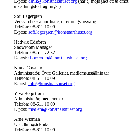
E-post:
ashik@konstnarshuset.org
(har ej möjlighet att ta emot
utställningsförfrågningar)
Sofi Lagergren
Verksamhetssamordnare, uthyrningsansvarig
Telefon: 08-611 10 09
E-post:
sofi.lagergren@konstnarshuset.org
Hedwig Edsforth
Showroom Manager
Telefon: 08-611 72 32
E-post:
showroom@konstnarshuset.org
Ninna Cavallin
Administratör, Övre Galleriet, medlemsutställningar
Telefon: 08-611 10 09
E-post:
info@konstnarshuset.org
Ylva Bergström
Administratör, medlemmar
Telefon: 08-611 10 09
E-post:
medlem@konstnarshuset.org
Arne Widman
Utställningstekniker
Telefon: 08-611 10 09