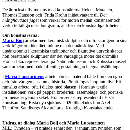
De är också tillsammans med konstnärerna Helena Mutanen,
Thomas Hansson och Frida Krohn initiativtagare till
Det
månghövdade jaget
som verkar för möten mellan konstnärer och
verk i tillfälliga utställningsrum, allt för den konstnärliga friheten.
Om konstnärerna:
Maria Boij
arbetar med keramisk skulptur och utforskar genom sina
verk frågor om identitet, minne och det mänskliga. Med
utgångspunkt i keramiska traditioner och figurativa uttryck skapar
hon berättande skulpturer där det vardagliga möter det drömlika.
Hon är bl.a. representerad på Nationalmuseum och Röhsska museet
samt arbetar med både offentlig gestaltning och egna utställningar.
I
Maria Luostarinens
arbete hämtas material både från den egna
och från vår gemensamma historia, för att fogas ihop intuitivt. Ett
rumsligt arbete, ofta i dialog med platsen, i form av textila
installationer, verk på papper, broderier, assemblage, och poetiska
promenader genom sekel. Hon är senast representerad i Ersta
konstsamling, Ersta nya sjukhus. 2020 tilldelades hon Axel
Theofron Sandbergs Akvarellpris, Kungliga Konstakademien.
Utdrag ur dialog Maria Boij och Maria Luostarinen
M.L:
Tyngden – vi pratade senast den 4 januari om tyngden som