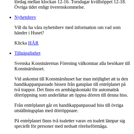
lördag mellan klockan 12-16. Torsdagar kvällsöppet 12-18.
Övriga tider enligt överenskommelse.
Nyhetsbrev
Vill du ha våra nyhetsbrev med information om vad som
händer i Huset?
Klicka
HÄR
Tillgänglighet
Svenska Konstnärernas Förening välkomnar alla besökare till
Konstnärshuset.
Vid ankomst till Konstnärshuset har man möjlighet att ta den
handikappanpassade hissen från gatuplan till entréplanet på
två trappor. Det finns en armbågskontakt för automatisk
dörröppning som underlättar att öppna dörren till denna hiss.
Från entréplanet går en handikappanpassad hiss till övriga
utställningsplan med dörröppnare.
På entréplanet finns två toaletter varav en toalett lämpar sig
speciellt för personer med nedsatt rörelseförmåga.