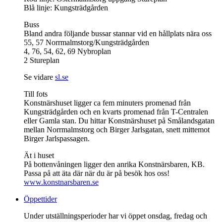
Blå linje: Kungsträdgården
Buss
Bland andra följande bussar stannar vid en hållplats nära oss
55, 57 Norrmalmstorg/Kungsträdgården
4, 76, 54, 62, 69 Nybroplan
2 Stureplan
Se vidare
sl.se
Till fots
Konstnärshuset ligger ca fem minuters promenad från
Kungsträdgården och en kvarts promenad från T-Centralen
eller Gamla stan. Du hittar Konstnärshuset på Smålandsgatan
mellan Norrmalmstorg och Birger Jarlsgatan, snett mittemot
Birger Jarlspassagen.
Ät i huset
På bottenvåningen ligger den anrika Konstnärsbaren, KB.
Passa på att äta där när du är på besök hos oss!
www.konstnarsbaren.se
Öppettider
Under utställningsperioder har vi öppet onsdag, fredag och