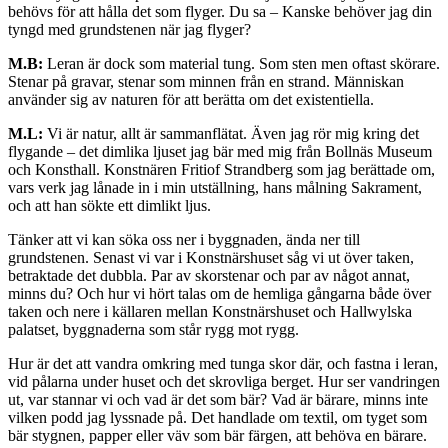
behövs för att hålla det som flyger. Du sa – Kanske behöver jag din
tyngd med grundstenen när jag flyger?
M.B:
Leran är dock som material tung. Som sten men oftast skörare.
Stenar på gravar, stenar som minnen från en strand. Människan
använder sig av naturen för att berätta om det existentiella.
M.L:
Vi är natur, allt är sammanflätat. Även jag rör mig kring det
flygande – det dimlika ljuset jag bär med mig från Bollnäs Museum
och Konsthall. Konstnären Fritiof Strandberg som jag berättade om,
vars verk jag lånade in i min utställning, hans målning Sakrament,
och att han sökte ett dimlikt ljus.
Tänker att vi kan söka oss ner i byggnaden, ända ner till
grundstenen. Senast vi var i Konstnärshuset såg vi ut över taken,
betraktade det dubbla. Par av skorstenar och par av något annat,
minns du? Och hur vi hört talas om de hemliga gångarna både över
taken och nere i källaren mellan Konstnärshuset och Hallwylska
palatset, byggnaderna som står rygg mot rygg.
Hur är det att vandra omkring med tunga skor där, och fastna i leran,
vid pålarna under huset och det skrovliga berget. Hur ser vandringen
ut, var stannar vi och vad är det som bär? Vad är bärare, minns inte
vilken podd jag lyssnade på. Det handlade om textil, om tyget som
bär stygnen, papper eller väv som bär färgen, att behöva en bärare.