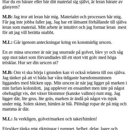
Har du en bärare eller bär ditt material sig självt, är leran bärare av
glasyren?
M.B:
Jag tror att leran bär mig. Materialet och processen bär mig.
Får jag inte jobba faller jag. Jag har ett lättsamt förhållande till själva
leran som material. Mitt arbete är intuitivt och jag formar leran mest
för att jag vill berätta snabbt.
M.L:
Går igenom anteckningar kring en konstnärlig urscen.
En av mina urscener är när jag snurrade på golvet, blev yr och såg
upp mot taket som förvandlades till ett stort vitt golv med höga
trösklar. Hur ser din urscen ut?
M.B:
Om vi ska börja i grunden kan vi också relatera till oss själva.
Jag tänker på att vi båda har våra tidigaste barndomsminnen
liggandes med blicken upp. Min urscen är när jag ligger på marken i
min farfars kolonilott, jag upplever en ensamhet men inte på något
obehagligt vis, det växer blommor (kanske vallmo) runt mig. Jag
ligger där, lite grus, lite gräs, marken är ändå på något vis mjuk
under mig. Solen skiner, himlen är blå. Plötsligt ropar de på mig och
mamma är där.
M.L:
Ja verkligen, golvet/marken och taket/himlen!
Försöker tänka mig riktningar i rummet, helhet, delar, lager och