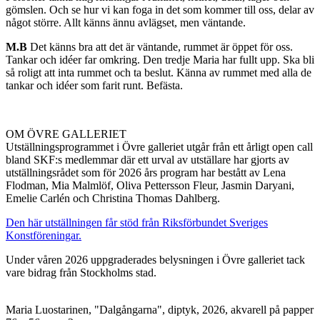
gömslen. Och se hur vi kan foga in det som kommer till oss, delar av
något större. Allt känns ännu avlägset, men väntande.
M.B
Det känns bra att det är väntande, rummet är öppet för oss.
Tankar och idéer far omkring. Den tredje Maria har fullt upp. Ska bli
så roligt att inta rummet och ta beslut. Känna av rummet med alla de
tankar och idéer som farit runt. Befästa.
OM ÖVRE GALLERIET
Utställningsprogrammet i Övre galleriet utgår från ett årligt open call
bland SKF:s medlemmar där ett urval av utställare har gjorts av
utställningsrådet som för 2026 års program har bestått av Lena
Flodman, Mia Malmlöf, Oliva Pettersson Fleur, Jasmin Daryani,
Emelie Carlén och Christina Thomas Dahlberg.
Den här utställningen får stöd från Riksförbundet Sveriges
Konstföreningar.
Under våren 2026 uppgraderades belysningen i Övre galleriet tack
vare bidrag från Stockholms stad.
Maria Luostarinen, "Dalgångarna", diptyk, 2026, akvarell på papper