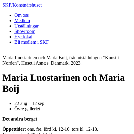
SKF/Konstnärshuset
Om oss
Medlem
Utställningar
Showroom
Hyr lokal
Bli medlem i SKF
Maria Luostarinen och Maria Boij, från utställningen "Kunst i
Norden", Huset i Asnæs, Danmark, 2023.
Maria Luostarinen och Maria
Boij
22 aug – 12 sep
Övre galleriet
Det andra berget
Öppettider:
ons, fre, lörd kl. 12-16, tors kl. 12-18.