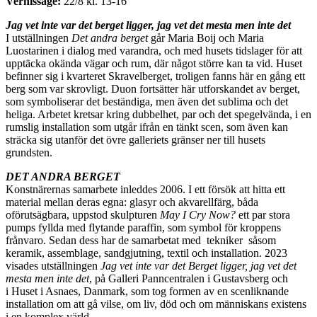
Vernissage:
22/8 kl. 13-16
Jag vet inte var det berget ligger, jag vet det mesta men inte det
I utställningen
Det andra berget
går Maria Boij och Maria
Luostarinen i dialog med varandra, och med husets tidslager för att
upptäcka okända vägar och rum, där något större kan ta vid. Huset
befinner sig i kvarteret Skravelberget, troligen fanns här en gång ett
berg som var skrovligt. Duon fortsätter här utforskandet av berget,
som symboliserar det beständiga, men även det sublima och det
heliga. Arbetet kretsar kring dubbelhet, par och det spegelvända, i en
rumslig installation som utgår ifrån en tänkt scen, som även kan
sträcka sig utanför det övre galleriets gränser ner till husets
grundsten.
DET ANDRA BERGET
Konstnärernas samarbete inleddes 2006. I ett försök att hitta ett
material mellan deras egna: glasyr och akvarellfärg, båda
oförutsägbara, uppstod skulpturen
May I Cry Now?
ett par stora
pumps fyllda med flytande paraffin, som symbol för kroppens
frånvaro. Sedan dess har de samarbetat med tekniker såsom
keramik, assemblage, sandgjutning, textil och installation. 2023
visades utställningen
Jag vet inte var det Berget ligger, jag vet det
mesta men inte det
, på Galleri Panncentralen i Gustavsberg och
i Huset i Asnaes, Danmark, som tog formen av en scenliknande
installation om att gå vilse, om liv, död och om människans existens
i en komplex värld.