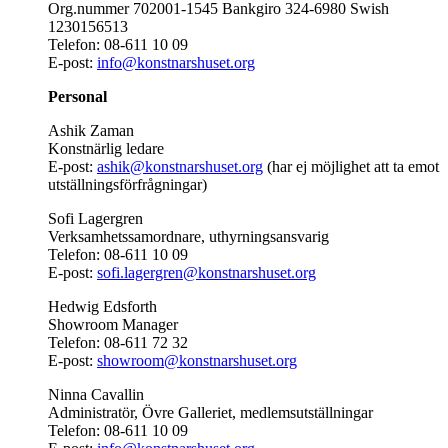
Org.nummer 702001-1545 Bankgiro 324-6980 Swish
1230156513
Telefon: 08-611 10 09
E-post:
info@konstnarshuset.org
Personal
Ashik Zaman
Konstnärlig ledare
E-post:
ashik@konstnarshuset.org
(har ej möjlighet att ta emot
utställningsförfrågningar)
Sofi Lagergren
Verksamhetssamordnare, uthyrningsansvarig
Telefon: 08-611 10 09
E-post:
sofi.lagergren@konstnarshuset.org
Hedwig Edsforth
Showroom Manager
Telefon: 08-611 72 32
E-post:
showroom@konstnarshuset.org
Ninna Cavallin
Administratör, Övre Galleriet, medlemsutställningar
Telefon: 08-611 10 09