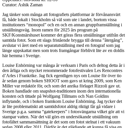
Curator: Ashik Zaman
Jag tänker som många att fotografiets plattformar är förvånansvärt
få, både lokalt i Stockholm så väl som ute i landet, bortom vissa
institutioners “monopol” och en och en annan gruppframställning i
utställningsväg. Inom ramen för 2025 års program på
SKF/Konstnärshuset kommer det göras flera utställningar utifrån det
samtida fotot. Som ett slags fristående brygga till denna ”återgång”,
avslutar vi året med en separatutställning med en fotograf som jag
länge uppskattat men som trots framgångar förblivit lite av en doldis
här hemma i Sverige.
Louise Enhörning var många år verksam i Paris och deltog detta år i
den årliga och mycket renommerade fotofestivalen Les Rencontres
d’Arles i Frankrike. Jag fick egentligen nys om Louise för över tio
år sedan genom boken SHOOT som gavs ut kring 2009, som Ken
Miller var redaktör för, och som det anrika förlaget Rizzoli gav ut.
Boken handlade om snapshot-traditionen inom den internationella
konsten och tittade på Wolfgang Tillmans och Nan Goldins
inflytande, och i boken framkom Louise Enhörning. Jag tycker det
är lite problematiskt att samtidsfotot aldrig riktigt får gå vidare i
Sverige p.g.a. samma “gatekeepers” i fotosvängarna vilket gör att vi
stampar vatten. När det väl görs en undersökande utställning om
fotofältet sammansättning är det som om fotot stelnat i ett vakuum
sedan 2008 eller 2011. Därför är det glädjande att kunna få visa en