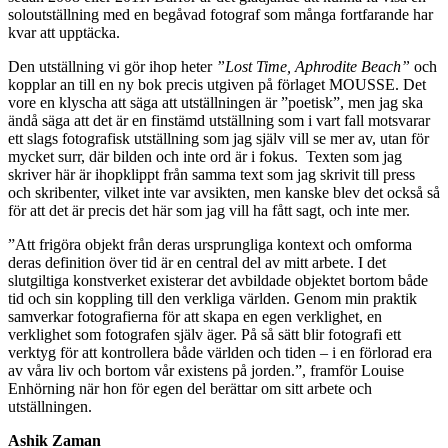
soloutställning med en begåvad fotograf som många fortfarande har
kvar att upptäcka.
Den utställning vi gör ihop heter
”Lost Time, Aphrodite Beach”
och
kopplar an till en ny bok precis utgiven på förlaget MOUSSE. Det
vore en klyscha att säga att utställningen är ”poetisk”, men jag ska
ändå säga att det är en finstämd utställning som i vart fall motsvarar
ett slags fotografisk utställning som jag själv vill se mer av, utan för
mycket surr, där bilden och inte ord är i fokus. Texten som jag
skriver här är ihopklippt från samma text som jag skrivit till press
och skribenter, vilket inte var avsikten, men kanske blev det också så
för att det är precis det här som jag vill ha fått sagt, och inte mer.
”Att frigöra objekt från deras ursprungliga kontext och omforma
deras definition över tid är en central del av mitt arbete. I det
slutgiltiga konstverket existerar det avbildade objektet bortom både
tid och sin koppling till den verkliga världen. Genom min praktik
samverkar fotografierna för att skapa en egen verklighet, en
verklighet som fotografen själv äger. På så sätt blir fotografi ett
verktyg för att kontrollera både världen och tiden – i en förlorad era
av våra liv och bortom vår existens på jorden.”, framför Louise
Enhörning när hon för egen del berättar om sitt arbete och
utställningen.
Ashik Zaman