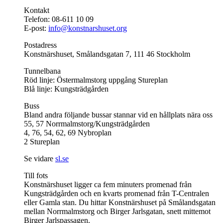
Kontakt
Telefon: 08-611 10 09
E-post:
info@konstnarshuset.org
Postadress
Konstnärshuset, Smålandsgatan 7, 111 46 Stockholm
Tunnelbana
Röd linje: Östermalmstorg uppgång Stureplan
Blå linje: Kungsträdgården
Buss
Bland andra följande bussar stannar vid en hållplats nära oss
55, 57 Norrmalmstorg/Kungsträdgården
4, 76, 54, 62, 69 Nybroplan
2 Stureplan
Se vidare
sl.se
Till fots
Konstnärshuset ligger ca fem minuters promenad från
Kungsträdgården och en kvarts promenad från T-Centralen
eller Gamla stan. Du hittar Konstnärshuset på Smålandsgatan
mellan Norrmalmstorg och Birger Jarlsgatan, snett mittemot
Birger Jarlspassagen.