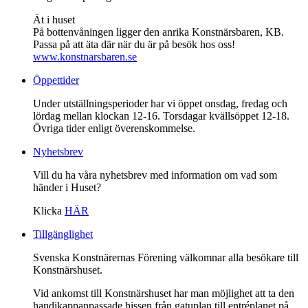
Ät i huset
På bottenvåningen ligger den anrika Konstnärsbaren, KB.
Passa på att äta där när du är på besök hos oss!
www.konstnarsbaren.se
Öppettider
Under utställningsperioder har vi öppet onsdag, fredag och
lördag mellan klockan 12-16. Torsdagar kvällsöppet 12-18.
Övriga tider enligt överenskommelse.
Nyhetsbrev
Vill du ha våra nyhetsbrev med information om vad som
händer i Huset?
Klicka
HÄR
Tillgänglighet
Svenska Konstnärernas Förening välkomnar alla besökare till
Konstnärshuset.
Vid ankomst till Konstnärshuset har man möjlighet att ta den
handikappanpassade hissen från gatuplan till entréplanet på