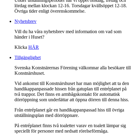
Under utställningsperioder har vi öppet onsdag, fredag och
lördag mellan klockan 12-16. Torsdagar kvällsöppet 12-18.
Övriga tider enligt överenskommelse.
Nyhetsbrev
Vill du ha våra nyhetsbrev med information om vad som
händer i Huset?
Klicka
HÄR
Tillgänglighet
Svenska Konstnärernas Förening välkomnar alla besökare till
Konstnärshuset.
Vid ankomst till Konstnärshuset har man möjlighet att ta den
handikappanpassade hissen från gatuplan till entréplanet på
två trappor. Det finns en armbågskontakt för automatisk
dörröppning som underlättar att öppna dörren till denna hiss.
Från entréplanet går en handikappanpassad hiss till övriga
utställningsplan med dörröppnare.
På entréplanet finns två toaletter varav en toalett lämpar sig
speciellt för personer med nedsatt rörelseförmåga.