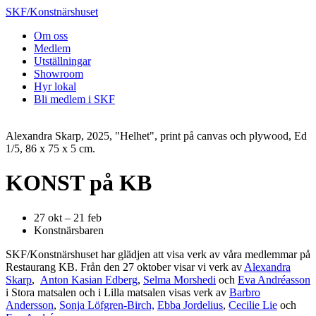
SKF/Konstnärshuset
Om oss
Medlem
Utställningar
Showroom
Hyr lokal
Bli medlem i SKF
Alexandra Skarp, 2025, "Helhet", print på canvas och plywood, Ed
1/5, 86 x 75 x 5 cm.
KONST på KB
27 okt – 21 feb
Konstnärsbaren
SKF/Konstnärshuset har glädjen att visa verk av våra medlemmar på
Restaurang KB. Från den 27 oktober visar vi verk av
Alexandra
Skarp
,
Anton Kasian Edberg
,
Selma Morshedi
och
Eva Andréasson
i Stora matsalen och i Lilla matsalen visas verk av
Barbro
Andersson
,
Sonja Löfgren-Birch,
Ebba Jordelius
,
Cecilie Lie
och