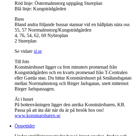
Röd linje: Östermalmstorg uppgång Stureplan
Blå linje: Kungsträdgården
Buss
Bland andra följande bussar stannar vid en hållplats nära oss
55, 57 Norrmalmstorg/Kungsträdgården
4, 76, 54, 62, 69 Nybroplan
2 Stureplan
Se vidare
sl.se
Till fots
Konstnärshuset ligger ca fem minuters promenad från
Kungsträdgården och en kvarts promenad från T-Centralen
eller Gamla stan. Du hittar Konstnärshuset på Smålandsgatan
mellan Norrmalmstorg och Birger Jarlsgatan, snett mittemot
Birger Jarlspassagen.
Ät i huset
På bottenvåningen ligger den anrika Konstnärsbaren, KB.
Passa på att äta där när du är på besök hos oss!
www.konstnarsbaren.se
Öppettider