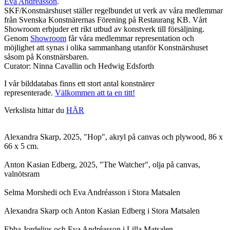
Eva Andréasson
.
SKF/Konstnärshuset ställer regelbundet ut verk av våra medlemmar
från Svenska Konstnärernas Förening på Restaurang KB. Vårt
Showroom erbjuder ett rikt utbud av konstverk till försäljning.
Genom
Showroom
får våra medlemmar representation och
möjlighet att synas i olika sammanhang utanför Konstnärshuset
såsom på Konstnärsbaren.
Curator: Ninna Cavallin och Hedwig Edsforth
I vår bilddatabas finns ett stort antal konstnärer
representerade.
Välkommen att ta en titt!
Verkslista hittar du
HÄR
Alexandra Skarp, 2025, "Hop", akryl på canvas och plywood, 86 x
66 x 5 cm.
Anton Kasian Edberg, 2025, "The Watcher", olja på canvas,
valnötsram
Selma Morshedi och Eva Andréasson i Stora Matsalen
Alexandra Skarp och Anton Kasian Edberg i Stora Matsalen
Ebba Jordelius och Eva Andréasson i Lilla Matsalen