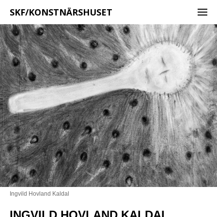
SKF/KONSTNÄRSHUSET
Ingvild Hovland Kaldal
INGVILD HOVLAND KALDAL