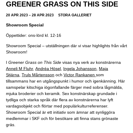
GREENER GRASS ON THIS SIDE
20 APR 2023 – 28 APR 2023
STORA GALLERIET
Showroom Special
Öppettider: ons-lörd kl. 12-16
Showroom Special – utställningen där vi visar highlights från vårt
Showroom!
I
Greener Grass on This Side
visas nya verk av konstnärerna
Anneli M Fluhr
,
Andréa Hösel
,
Ingela Johansson
,
Maja
Stjärna
,
Truls Mårtensson
och
Victor Rankanen
som
tillsammans har en utgångspunkt i humor och igenkänning.
Här
samspelar kitschiga iögonfallande färger med sobra lågmälda,
mjuka broderier och keramik. Sex konstnärskap grundade i
tydliga och starka språk där flera av konstnärerna har lyft
vardagsobjekt och flörtar med populärkulturreferenser.
Showroom Special är ett initiativ som ämnar att synliggöra
medlemmar i SKF och för besökare att finna stans grönaste
gräs.