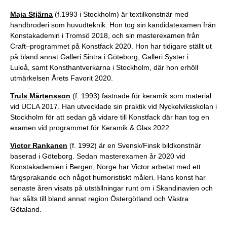
Maja Stjärna
(f.1993 i Stockholm) är textilkonstnär med
handbroderi som huvudteknik. Hon tog sin kandidatexamen från
Konstakademin i Tromsö 2018, och sin masterexamen från
Craft–programmet på Konstfack 2020. Hon har tidigare ställt ut
på bland annat Galleri Sintra i Göteborg, Galleri Syster i
Luleå, samt Konsthantverkarna i Stockholm, där hon erhöll
utmärkelsen Årets Favorit 2020.
Truls Mårtensson
(f. 1993) fastnade för keramik som material
vid UCLA 2017. Han utvecklade sin praktik vid Nyckelviksskolan i
Stockholm för att sedan gå vidare till Konstfack där han tog en
examen vid programmet för Keramik & Glas 2022.
Victor Rankanen
(f. 1992) är en Svensk/Finsk bildkonstnär
baserad i Göteborg. Sedan masterexamen år 2020 vid
Konstakademien i Bergen, Norge har Victor arbetat med ett
färgsprakande och något humoristiskt måleri.
Hans konst har
senaste åren visats på utställningar runt om i Skandinavien och
har sålts till bland annat region Östergötland och Västra
Götaland.