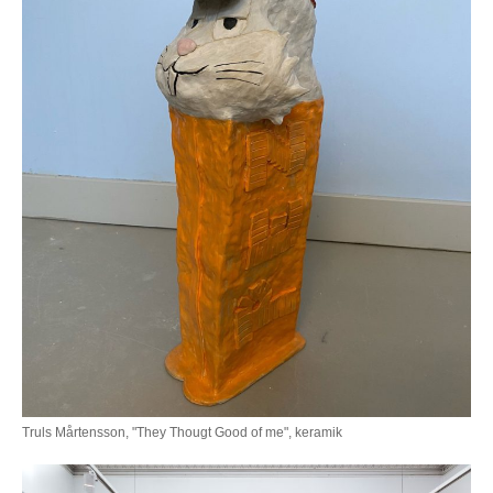
Truls Mårtensson, "They Thougt Good of me", keramik