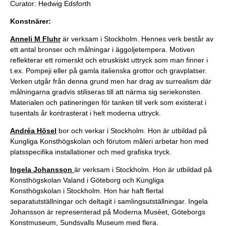
Curator: Hedwig Edsforth
Konstnärer:
Anneli M Fluhr
är verksam i Stockholm. Hennes
verk består av
ett antal bronser och målningar i äggoljetempera. Motiven
reflekterar ett romerskt och etruskiskt uttryck som man finner i
t.ex. Pompeji eller på gamla italienska grottor och gravplatser.
Verken utgår från denna grund men har drag av surrealism där
målningarna gradvis stiliseras till att närma sig seriekonsten.
Materialen och patineringen för tanken till verk som existerat i
tusentals år kontrasterat i helt moderna uttryck.
Andréa Hösel
bor och verkar i Stockholm. Hon är utbildad på
Kungliga Konsthögskolan och förutom måleri arbetar hon med
platsspecifika installationer och med grafiska tryck.
Ingela Johansson
är verksam i Stockholm. Hon är utbildad på
Konsthögskolan Valand i Göteborg och Kungliga
Konsthögskolan i Stockholm. Hon har haft flertal
separatutställningar och deltagit i samlingsutställningar. Ingela
Johansson är representerad på Moderna Muséet, Göteborgs
Konstmuseum, Sundsvalls Museum med flera.