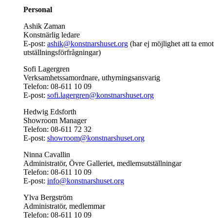
Personal
Ashik Zaman
Konstnärlig ledare
E-post:
ashik@konstnarshuset.org
(har ej möjlighet att ta emot
utställningsförfrågningar)
Sofi Lagergren
Verksamhetssamordnare, uthyrningsansvarig
Telefon: 08-611 10 09
E-post:
sofi.lagergren@konstnarshuset.org
Hedwig Edsforth
Showroom Manager
Telefon: 08-611 72 32
E-post:
showroom@konstnarshuset.org
Ninna Cavallin
Administratör, Övre Galleriet, medlemsutställningar
Telefon: 08-611 10 09
E-post:
info@konstnarshuset.org
Ylva Bergström
Administratör, medlemmar
Telefon: 08-611 10 09