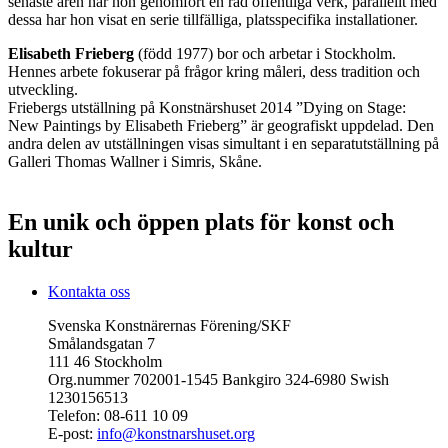
senaste åren har hon genomfört en rad offentliga verk, parallellt med
dessa har hon visat en serie tillfälliga, platsspecifika installationer.
Elisabeth Frieberg
(född 1977) bor och arbetar i Stockholm.
Hennes arbete fokuserar på frågor kring måleri, dess tradition och
utveckling.
Friebergs utställning på Konstnärshuset 2014 ”Dying on Stage:
New Paintings by Elisabeth Frieberg” är geografiskt uppdelad. Den
andra delen av utställningen visas simultant i en separatutställning på
Galleri Thomas Wallner i Simris, Skåne.
En unik och öppen plats för konst och
kultur
Kontakta oss
Svenska Konstnärernas Förening/SKF
Smålandsgatan 7
111 46 Stockholm
Org.nummer 702001-1545 Bankgiro 324-6980 Swish
1230156513
Telefon: 08-611 10 09
E-post:
info@konstnarshuset.org