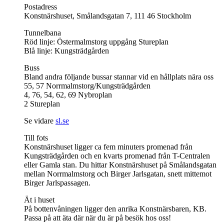
Postadress
Konstnärshuset, Smålandsgatan 7, 111 46 Stockholm
Tunnelbana
Röd linje: Östermalmstorg uppgång Stureplan
Blå linje: Kungsträdgården
Buss
Bland andra följande bussar stannar vid en hållplats nära oss
55, 57 Norrmalmstorg/Kungsträdgården
4, 76, 54, 62, 69 Nybroplan
2 Stureplan
Se vidare
sl.se
Till fots
Konstnärshuset ligger ca fem minuters promenad från
Kungsträdgården och en kvarts promenad från T-Centralen
eller Gamla stan. Du hittar Konstnärshuset på Smålandsgatan
mellan Norrmalmstorg och Birger Jarlsgatan, snett mittemot
Birger Jarlspassagen.
Ät i huset
På bottenvåningen ligger den anrika Konstnärsbaren, KB.
Passa på att äta där när du är på besök hos oss!