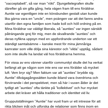
”oacceptabelt”, så var man ”rökt”. Djungeltelegrafen skulle
därefter gå sin gilla gång, hela vägen fram till ens föräldrar.
Auntie var egentligen inte en könsbunden gestalt utan kunde
lika gärna vara en ”uncle”, men poängen var att det fanns andra
utanför den egna familjen som hade koll och höll ordning på en.
Mina föräldrar var väldigt liberala, så ”aunties” var ingen särskilt
påträngande grej för mig, men de skvallrande ”aunties” och
deras nyfikna uppsyn med en uppfordrande underton var ett
ständigt samtalsämne – kanske mest för mina jämnåriga
kamrater som ville dölja sina kärestor och ”vilda” upptåg, sådant
som inte skulle ha landat väl hos föräldrarna hemma.
För vissa av ens vänner utanför communityt skulle det ha verkat
befängt att ge någon som inte ens var ens förälder så mycket
luft. Vem bryr sig? Men faktum var att ”aunties” brydde sig.
Auntie”-tillvägagångssätten kunde ibland vara överdrivna och
förvirrande i det perspektivet, men så här i vuxen ålder är det
tydligt att ”aunties” ofta tänkte på ”kollektivet” och hur mycket
arbete det kräver att hålla traditioner och identitet vid liv.
Grupputställningen ”Auntie” har vuxit fram ur ett intresse för att
rikta blicken inåt och utforska de relationer som finns inom en