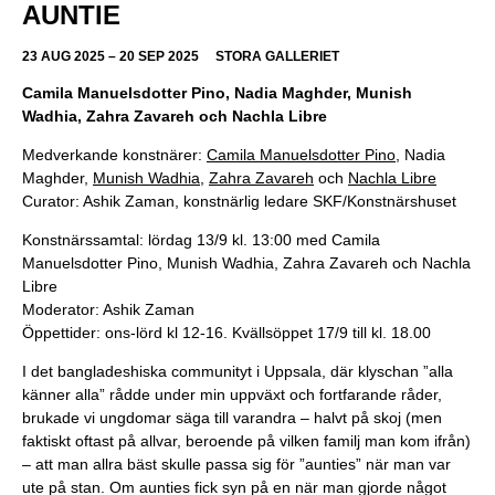
AUNTIE
23 AUG 2025 – 20 SEP 2025
STORA GALLERIET
Camila Manuelsdotter Pino, Nadia Maghder, Munish
Wadhia, Zahra Zavareh och Nachla Libre
Medverkande konstnärer:
Camila Manuelsdotter Pino
, Nadia
Maghder,
Munish Wadhia
,
Zahra Zavareh
och
Nachla Libre
Curator: Ashik Zaman, konstnärlig ledare SKF/Konstnärshuset
Konstnärssamtal: lördag 13/9 kl. 13:00 med Camila
Manuelsdotter Pino, Munish Wadhia, Zahra Zavareh och Nachla
Libre
Moderator: Ashik Zaman
Öppettider: ons-lörd kl 12-16. Kvällsöppet 17/9 till kl. 18.00
I det bangladeshiska communityt i Uppsala, där klyschan ”alla
känner alla” rådde under min uppväxt och fortfarande råder,
brukade vi ungdomar säga till varandra – halvt på skoj (men
faktiskt oftast på allvar, beroende på vilken familj man kom ifrån)
– att man allra bäst skulle passa sig för ”aunties” när man var
ute på stan. Om aunties fick syn på en när man gjorde något