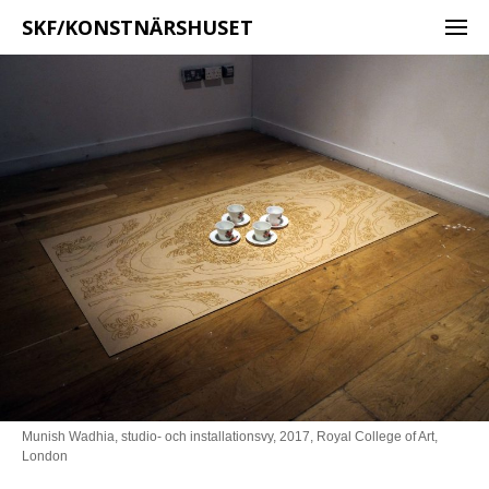
SKF/KONSTNÄRSHUSET
Munish Wadhia, studio- och installationsvy, 2017, Royal College of Art,
London