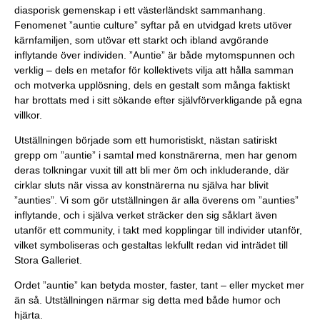
diasporisk gemenskap i ett västerländskt sammanhang.
Fenomenet ”auntie culture” syftar på en utvidgad krets utöver
kärnfamiljen, som utövar ett starkt och ibland avgörande
inflytande över individen. ”Auntie” är både mytomspunnen och
verklig – dels en metafor för kollektivets vilja att hålla samman
och motverka upplösning, dels en gestalt som många faktiskt
har brottats med i sitt sökande efter självförverkligande på egna
villkor.
Utställningen började som ett humoristiskt, nästan satiriskt
grepp om ”auntie” i samtal med konstnärerna, men har genom
deras tolkningar vuxit till att bli mer öm och inkluderande, där
cirklar sluts när vissa av konstnärerna nu själva har blivit
”aunties”. Vi som gör utställningen är alla överens om ”aunties”
inflytande, och i själva verket sträcker den sig såklart även
utanför ett community, i takt med kopplingar till individer utanför,
vilket symboliseras och gestaltas lekfullt redan vid inträdet till
Stora Galleriet.
Ordet ”auntie” kan betyda moster, faster, tant – eller mycket mer
än så. Utställningen närmar sig detta med både humor och
hjärta.