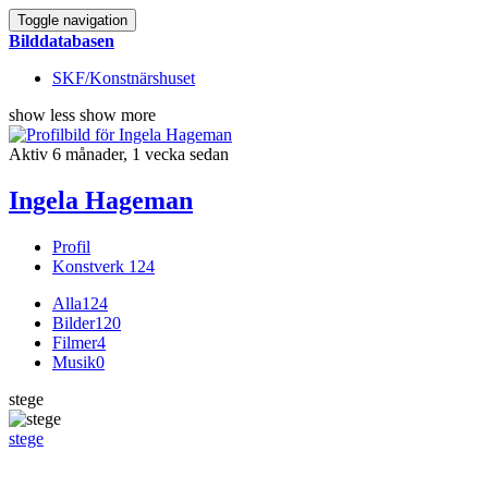
Toggle navigation
Bilddatabasen
SKF/Konstnärshuset
show less
show more
Aktiv 6 månader, 1 vecka sedan
Ingela Hageman
Profil
Konstverk
124
Alla
124
Bilder
120
Filmer
4
Musik
0
stege
stege