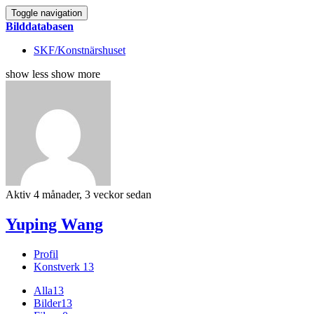
Toggle navigation
Bilddatabasen
SKF/Konstnärshuset
show less
show more
Aktiv 4 månader, 3 veckor sedan
Yuping Wang
Profil
Konstverk
13
Alla
13
Bilder
13