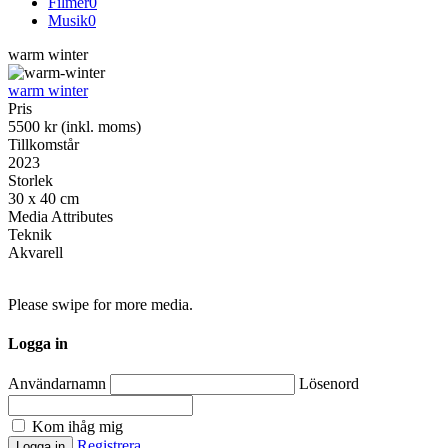
Filmer
0
Musik
0
warm winter
warm winter
Pris
5500 kr (inkl. moms)
Tillkomstår
2023
Storlek
30 x 40 cm
Media Attributes
Teknik
Akvarell
Please swipe for more media.
Logga in
Användarnamn
Lösenord
Kom ihåg mig
Registrera