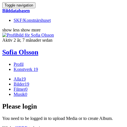
Toggle navigation
Bilddatabasen
SKF/Konstnärshuset
show less
show more
Aktiv 2 år, 7 månader sedan
Sofia Olsson
Profil
Konstverk
19
Alla
19
Bilder
19
Filmer
0
Musik
0
Please login
You need to be logged in to upload Media or to create Album.