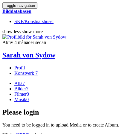
Toggle navigation
Bilddatabasen
SKF/Konstnärshuset
show less
show more
Aktiv 4 månader sedan
Sarah von Sydow
Profil
Konstverk
7
Alla
7
Bilder
7
Filmer
0
Musik
0
Please login
You need to be logged in to upload Media or to create Album.