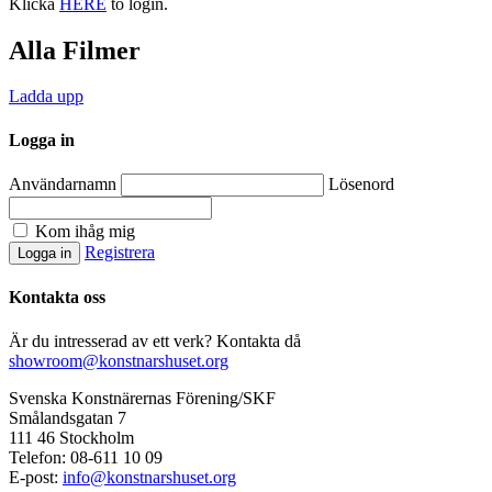
Klicka
HERE
to login.
Alla Filmer
Ladda upp
Logga in
Användarnamn
Lösenord
Kom ihåg mig
Registrera
Kontakta oss
Är du intresserad av ett verk? Kontakta då
showroom@konstnarshuset.org
Svenska Konstnärernas Förening/SKF
Smålandsgatan 7
111 46 Stockholm
Telefon: 08-611 10 09
E-post:
info@konstnarshuset.org