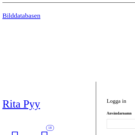
Bilddatabasen
Rita Pyy
Logga in
Användarnamn
18