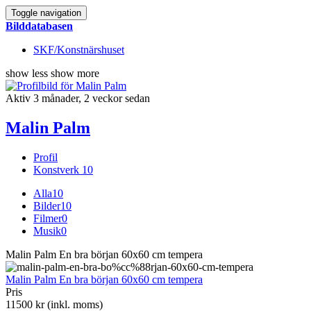
Toggle navigation
Bilddatabasen
SKF/Konstnärshuset
show less
show more
Aktiv 3 månader, 2 veckor sedan
Malin Palm
Profil
Konstverk
10
Alla
10
Bilder
10
Filmer
0
Musik
0
Malin Palm En bra början 60x60 cm tempera
Malin Palm En bra början 60x60 cm tempera
Pris
11500 kr (inkl. moms)