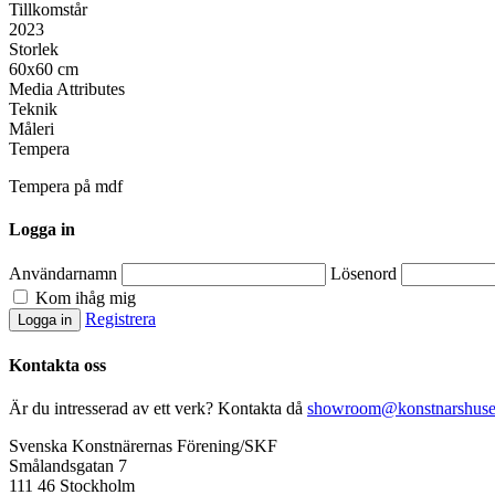
Tillkomstår
2023
Storlek
60x60 cm
Media Attributes
Teknik
Måleri
Tempera
Tempera på mdf
Logga in
Användarnamn
Lösenord
Kom ihåg mig
Registrera
Kontakta oss
Är du intresserad av ett verk? Kontakta då
showroom@konstnarshuse
Svenska Konstnärernas Förening/SKF
Smålandsgatan 7
111 46 Stockholm