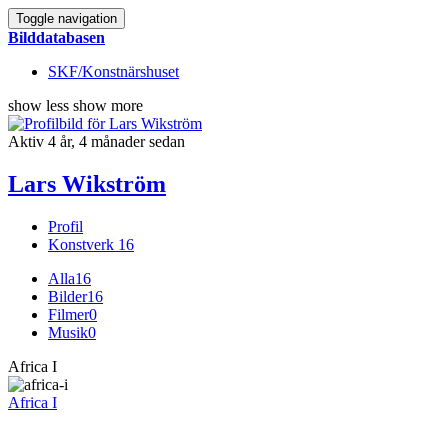
Toggle navigation
Bilddatabasen
SKF/Konstnärshuset
show less
show more
Aktiv 4 år, 4 månader sedan
Lars Wikström
Profil
Konstverk
16
Alla
16
Bilder
16
Filmer
0
Musik
0
Africa I
Africa I