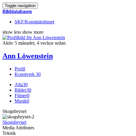
Toggle navigation
Bilddatabasen
SKF/Konstnärshuset
show less
show more
Aktiv 5 månader, 4 veckor sedan
Ann Löwenstein
Profil
Konstverk
30
Alla
30
Bilder
30
Filmer
0
Musik
0
Skogsbrynet
Skogsbrynet
Media Attributes
Teknik