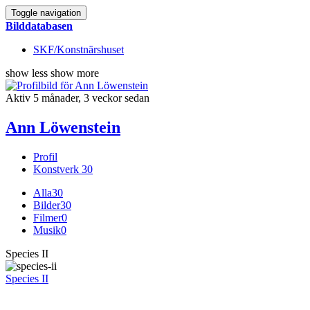
Toggle navigation
Bilddatabasen
SKF/Konstnärshuset
show less
show more
Aktiv 5 månader, 3 veckor sedan
Ann Löwenstein
Profil
Konstverk
30
Alla
30
Bilder
30
Filmer
0
Musik
0
Species II
Species II