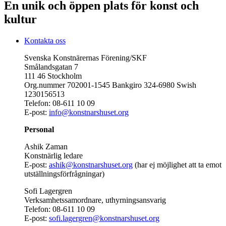
En unik och öppen plats för konst och
kultur
Kontakta oss
Svenska Konstnärernas Förening/SKF
Smålandsgatan 7
111 46 Stockholm
Org.nummer 702001-1545 Bankgiro 324-6980 Swish
1230156513
Telefon: 08-611 10 09
E-post:
info@konstnarshuset.org
Personal
Ashik Zaman
Konstnärlig ledare
E-post:
ashik@konstnarshuset.org
(har ej möjlighet att ta emot
utställningsförfrågningar)
Sofi Lagergren
Verksamhetssamordnare, uthyrningsansvarig
Telefon: 08-611 10 09
E-post:
sofi.lagergren@konstnarshuset.org