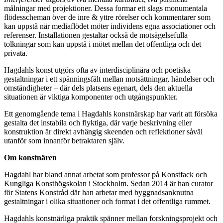
målningar med projektioner. Dessa formar ett slags monumentala
flödesscheman över de inre & yttre rörelser och kommentarer som
kan uppstå när mediaflödet möter individens egna associationer och
referenser. Installationen gestaltar också de motsägelsefulla
tolkningar som kan uppstå i mötet mellan det offentliga och det
privata.
Hagdahls konst utgörs ofta av interdisciplinära och poetiska
gestaltningar i ett spänningsfält mellan motsättningar, händelser och
omständigheter – där dels platsens egenart, dels den aktuella
situationen är viktiga komponenter och utgångspunkter.
Ett genomgående tema i Hagdahls konstnärskap har varit att försöka
gestalta det instabila och flyktiga, där varje beskrivning eller
konstruktion är direkt avhängig skeenden och reflektioner såväl
utanför som innanför betraktaren själv.
Om konstnären
Hagdahl har bland annat arbetat som professor på Konstfack och
Kungliga Konsthögskolan i Stockholm. Sedan 2014 är han curator
för Statens Konstråd där han arbetar med byggnadsanknutna
gestaltningar i olika situationer och format i det offentliga rummet.
Hagdahls konstnärliga praktik spänner mellan forskningsprojekt och