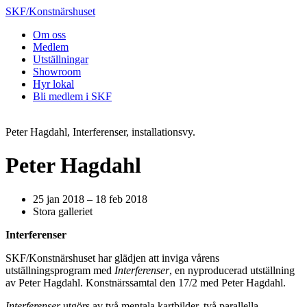
SKF/Konstnärshuset
Om oss
Medlem
Utställningar
Showroom
Hyr lokal
Bli medlem i SKF
Peter Hagdahl, Interferenser, installationsvy.
Peter Hagdahl
25 jan 2018 – 18 feb 2018
Stora galleriet
Interferenser
SKF/Konstnärshuset har glädjen att inviga vårens
utställningsprogram med
Interferenser
, en nyproducerad utställning
av Peter Hagdahl. Konstnärssamtal den 17/2 med Peter Hagdahl.
Interferenser
utgörs av två mentala kartbilder, två parallella