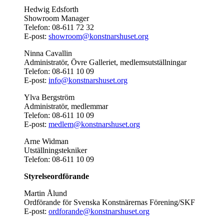
Hedwig Edsforth
Showroom Manager
Telefon: 08-611 72 32
E-post:
showroom@konstnarshuset.org
Ninna Cavallin
Administratör, Övre Galleriet, medlemsutställningar
Telefon: 08-611 10 09
E-post:
info@konstnarshuset.org
Ylva Bergström
Administratör, medlemmar
Telefon: 08-611 10 09
E-post:
medlem@konstnarshuset.org
Arne Widman
Utställningstekniker
Telefon: 08-611 10 09
Styrelseordförande
Martin Ålund
Ordförande för Svenska Konstnärernas Förening/SKF
E-post:
ordforande@konstnarshuset.org