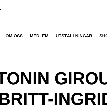
T
OM OSS
MEDLEM
UTSTÄLLNINGAR
SH
TONIN GIRO
BRITT-INGR