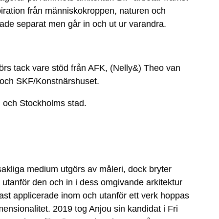
iration från människokroppen, naturen och
erade separat men går in och ut ur varandra.
örs tack vare stöd från AFK, (Nelly&) Theo van
 och SKF/Konstnärshuset.
d och Stockholms stad.
sakliga medium utgörs av måleri, dock bryter
 utanför den och in i dess omgivande arkitektur
last applicerade inom och utanför ett verk hoppas
sionalitet. 2019 tog Anjou sin kandidat i Fri