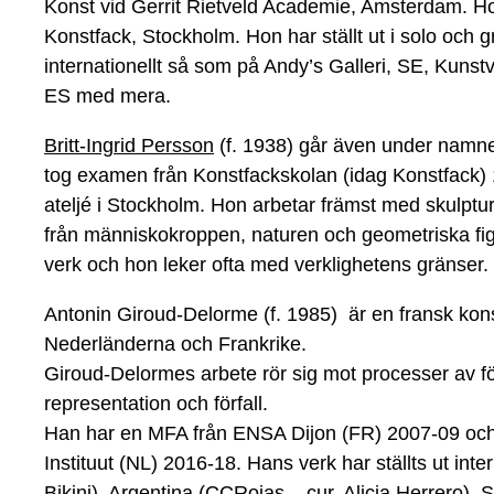
Konst vid Gerrit Rietveld Academie, Amsterdam. Ho
Konstfack, Stockholm. Hon har ställt ut i solo och 
internationellt så som på Andy’s Galleri, SE, Kunstv
ES med mera.
Britt-Ingrid Persson
(f. 1938) går även under namne
tog examen från Konstfackskolan (idag Konstfack
ateljé i Stockholm. Hon arbetar främst med skulptu
från människokroppen, naturen och geometriska figu
verk och hon leker ofta med verklighetens gränser.
Antonin Giroud-Delorme
(f. 1985) är en fransk ko
Nederländerna och Frankrike.
Giroud-Delormes arbete rör sig mot processer av före
representation och förfall.
Han har en MFA från ENSA Dijon (FR) 2007-09 och
Instituut (NL) 2016-18. Hans verk har ställts ut inte
Bikini), Argentina (CCRojas – cur. Alicia Herrero),