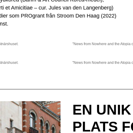
i et Amicitiae – cur. Jules van den Langenberg)
endier som PROgrant från Stroom Den Haag (2022)
nst.
stnärshuset.
"News from Nowhere and the Atopia of
stnärshuset.
"News from Nowhere and the Atopia of
EN UNI
PLATS 