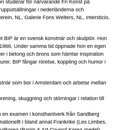
n studerar för närvarande Fri Konst på
grupputsällningar i nederländerna och
erein, NL, Galerie Fons Welters, NL, Intersticio,
t BIP är en svensk konstnär och skulptör. Hon
) 1966. Under samma tid öppnade hon en egen
rer i betong och brons som hämtar inspiration
rer. BIP fångar rörelse, koppling och humor i
nstnär som bor i Amsterdam och arbetar mellan
ning, skuggning och störningar i relation till
 en examen i konsthantverk från Sandberg
rnationellt i bland annat Frankrike (Les Limbes,
 Sydkorea (Barim & Art Council Korea-medel),