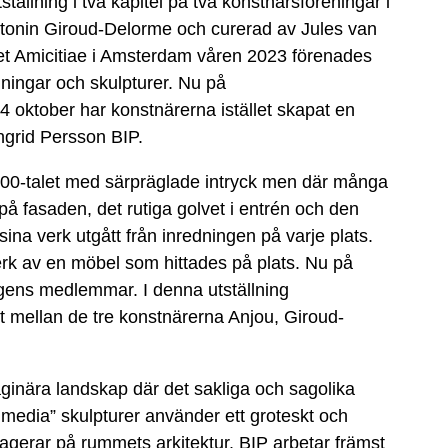
ställning i två kapitel på två konstnärsföreningar i
ntonin Giroud-Delorme och curerad av Jules van
 et Amicitiae i Amsterdam våren 2023 förenades
ningar och skulpturer. Nu på
oktober har konstnärerna istället skapat en
grid Persson BIP.
800-talet med särpräglade intryck men där många
på fasaden, det rutiga golvet i entrén och den
na verk utgått från inredningen på varje plats.
rk av en möbel som hittades på plats. Nu på
ingens medlemmar. I denna utställning
tet mellan de tre konstnärerna Anjou, Giroud-
aginära landskap där det sakliga och sagolika
edia” skulpturer använder ett groteskt och
agerar på rummets arkitektur. BIP arbetar främst