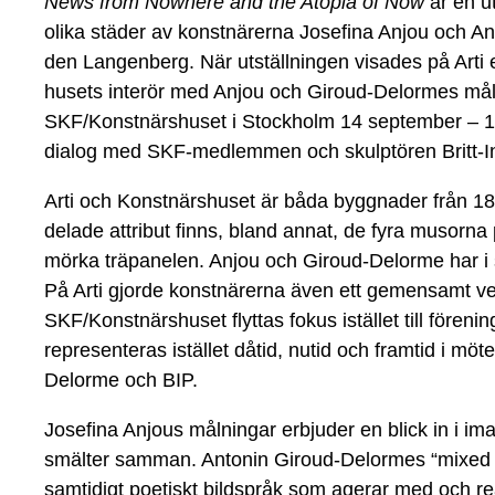
News from Nowhere and the Atopia of Now
är en ut
olika städer av konstnärerna Josefina Anjou och A
den Langenberg. När utställningen visades på Arti
husets interör med Anjou och Giroud-Delormes mål
SKF/Konstnärshuset i Stockholm 14 september – 14 
dialog med SKF-medlemmen och skulptören Britt-In
Arti och Konstnärshuset är båda byggnader från 1
delade attribut finns, bland annat, de fyra musorna 
mörka träpanelen. Anjou och Giroud-Delorme har i si
På Arti gjorde konstnärerna även ett gemensamt ve
SKF/Konstnärshuset flyttas fokus istället till fören
representeras istället dåtid, nutid och framtid i mö
Delorme och BIP.
Josefina Anjous målningar erbjuder en blick in i im
smälter samman. Antonin Giroud-Delormes “mixed m
samtidigt poetiskt bildspråk som agerar med och re