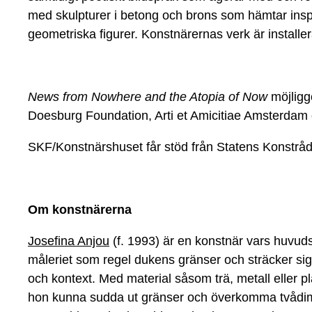
med skulpturer i betong och brons som hämtar insp
geometriska figurer. Konstnärernas verk är install
News from Nowhere and the Atopia of Now
möjligg
Doesburg Foundation, Arti et Amicitiae Amsterdam
SKF/Konstnärshuset får stöd från Statens Konstrå
Om konstnärerna
Josefina Anjou
(f. 1993) är en konstnär vars huvud
måleriet som regel dukens gränser och sträcker sig
och kontext. Med material såsom trä, metall eller p
hon kunna sudda ut gränser och överkomma tvådimen