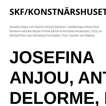
SKF/KONSTNÄRSHUSE
Josefina Anjou och Antonin Giroud-Delorme i utställningen News from
Nowhere and the Atopia of Now på Arti et Amicitiae Amsterdam, 2023, av
(Nelly&)Theo van Doesburg Foundation. Foto: Sander van Wettum.
JOSEFINA
ANJOU, AN
DELORME, 