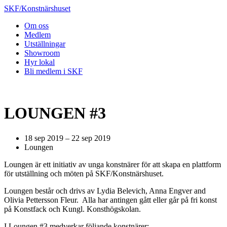
SKF/Konstnärshuset
Om oss
Medlem
Utställningar
Showroom
Hyr lokal
Bli medlem i SKF
LOUNGEN #3
18 sep 2019 – 22 sep 2019
Loungen
Loungen är ett initiativ av unga konstnärer för att skapa en plattform
för utställning och möten på SKF/Konstnärshuset.
Loungen består och drivs av Lydia Belevich, Anna Engver and
Olivia Pettersson Fleur. Alla har antingen gått eller går på fri konst
på Konstfack och Kungl. Konsthögskolan.
I Loungen #3 medverkar följande konstnärer: