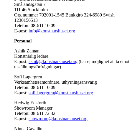
Smålandsgatan 7
111 46 Stockholm
Org.nummer 702001-1545 Bankgiro 324-6980 Swish
1230156513
Telefon: 08-611 10 09
E-post:
info@konstnarshuset.org
Personal
Ashik Zaman
Konstnärlig ledare
E-post:
ashik@konstnarshuset.org
(har ej möjlighet att ta emot
utställningsförfrågningar)
Sofi Lagergren
Verksamhetssamordnare, uthyrningsansvarig
Telefon: 08-611 10 09
E-post:
sofi.lagergren@konstnarshuset.org
Hedwig Edsforth
Showroom Manager
Telefon: 08-611 72 32
E-post:
showroom@konstnarshuset.org
Ninna Cavallin